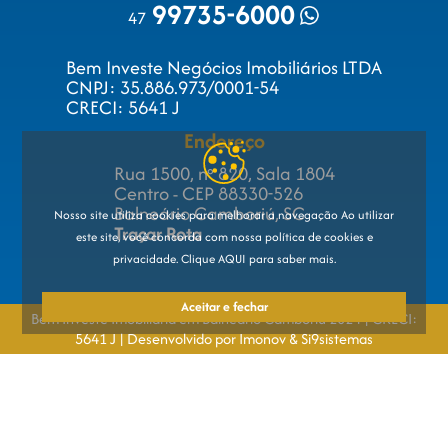
99735-6000
47
Bem Investe Negócios Imobiliários LTDA
CNPJ: 35.886.973/0001-54
CRECI: 5641 J
Endereço
Rua 1500, nº 820, Sala 1804
Centro - CEP 88330-526
Balneário Camboriú, SC
Nosso site utiliza cookies para melhorar a navegação Ao utilizar
Traçar Rota
este site, você concorda com nossa
política de cookies e
privacidade. Clique AQUI
para saber mais.
Aceitar e fechar
Bem Investe Imobiliária em Balneário Camboriú 2024 | CRECI:
5641 J | Desenvolvido por Imonov & Si9sistemas