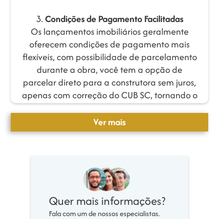
3.
Condições de Pagamento Facilitadas
Os lançamentos imobiliários geralmente
oferecem condições de pagamento mais
flexíveis, com possibilidade de parcelamento
durante a obra, você tem a opção de
parcelar direto para a construtora sem juros,
apenas com correção do CUB SC, tornando o
investimento mais acessível.
Ver mais
O que sai mais barato: apartamento
na planta ou pronto?
Comprar um apartamento na planta
geralmente sai mais barato do que adquirir
um imóvel pronto.
Quer mais informações?
Isso ocorre porque o comprador está
Fala com um de nossos especialistas.
financiando a construção do imóvel, o que