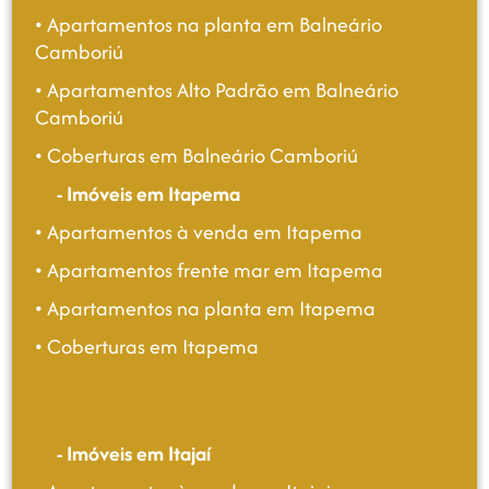
• Apartamentos na planta em Balneário
imóvel pronto.
Camboriú
Por exemplo, temos investimentos imobiliários
hoje na região com parcelas a partir de
• Apartamentos Alto Padrão em Balneário
R$1800,00 mensais, com uma pequena
Camboriú
entrada de R$10.000,00.
• Coberturas em Balneário Camboriú
Mas é comum que a entrada seja de 20% do
- Imóveis em Itapema
valor total, com o restante parcelado até a
entrega das chaves e, posteriormente,
• Apartamentos à venda em Itapema
financiado.
• Apartamentos frente mar em Itapema
O que se paga quando se compra um
• Apartamentos na planta em Itapema
apartamento na planta?
• Coberturas em Itapema
Ao comprar um apartamento na planta, o
comprador deve pagar a entrada, as
parcelas mensais durante a construção +
- Imóveis em Itajaí
reforços anuais e, eventualmente, o saldo