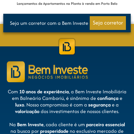
uma opção atrativa para investidores e
Lançamentos de Apartamentos na Planta à venda em Porto Belo
futuros moradores.
Seja corretor
Seja um corretor com a Bem Investe
É bom morar em Porto Belo?
Sim, morar em Porto Belo é uma excelente
escolha para quem busca um estilo de vida
tranquilo e próximo à natureza. A cidade
oferece belas praias, uma atmosfera
acolhedora e infraestrutura completa,
incluindo escolas, hospitais e comércio
variado.
Com
10 anos de experiência
, a Bem Investe Imobiliária
Além disso, Porto Belo é conhecida por sua
em Balneário Camboriú, é sinônimo de
confiança
e
segurança e qualidade de vida, sendo ideal
luxo
. Nosso compromisso é com a
segurança
e a
tanto para famílias como para aposentados.
valorização
dos investimentos de nossos clientes.
Na
Bem Investe
, cada cliente é um
parceiro essencial
na busca por
prosperidade
no exclusivo mercado de