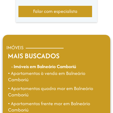
permite à construtora oferecer preços mais
atrativos e condições de pagamento
Falar com especialista
facilitadas.
Além disso, há uma maior margem para
negociação e personalização do imóvel.
Qual a mensalidade de um
IMÓVEIS
apartamento na planta?
MAIS BUSCADOS
A mensalidade de um apartamento na
- Imóveis em Balneário Camboriú
planta varia conforme o valor total do imóvel
• Apartamentos à venda em Balneário
e as condições de pagamento acordadas
Camboriú
com a construtora.
• Apartamentos quadra mar em Balneário
Normalmente, o pagamento é dividido em
Camboriú
parcelas mensais durante a construção +
• Apartamentos frente mar em Balneário
reforços anuais, que podem ser menores do
Camboriú
que as parcelas de um financiamento de um