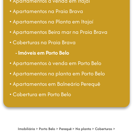
• Apartamentos à venda em Itajai
devedor na entrega das chaves que pode ser
feito um financiamento quando for entregue
• Apartamentos na Praia Brava
as chaves ou um novo parcelamento direto
• Apartamentos na Planta em Itajaí
com a construtora.
• Apartamentos Beira mar na Praia Brava
Além disso, há custos adicionais como
escritura, registro do imóvel e ITBI (Imposto
• Coberturas na Praia Brava
de Transmissão de Bens Imóveis)
- Imóveis em Porto Belo
Quais são as melhores áreas para
• Apartamentos à venda em Porto Belo
comprar um apartamento em Porto
• Apartamentos na planta em Porto Belo
Belo?
• Apartamentos em Balneário Perequê
Áreas como Balneário Perequê são
• Cobertura em Porto Belo
altamente recomendadas para compra de
apartamentos em Porto Belo devido ao
rápido crescimento e valorização imobiliária.
Esta região oferece uma excelente
infraestrutura e belas paisagens, tornando-se
Imobiliária
>
Porto Belo
>
Perequê
>
Na planta
>
Coberturas
>